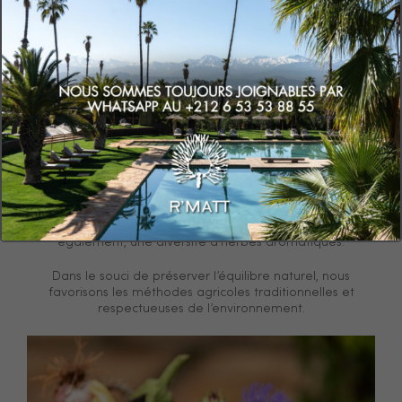
LE POTAGER
Chaque matin, le chef arpente l’immense potager pour
choisir les herbes aromatiques, les légumes et les
agrumes du jour que l’on retrouve sur la carte du
restaurant.
Les différentes parcelles de terre sont habilement
aménagées pour accueillir de nombreuses variétés de
tomates et de courgettes, aubergines, carottes, poivrons,
les essentiels de la cuisine marocaine. On y retrouve
également, une diversité d’herbes aromatiques.
Dans le souci de préserver l’équilibre naturel, nous
favorisons les méthodes agricoles traditionnelles et
respectueuses de l’environnement.